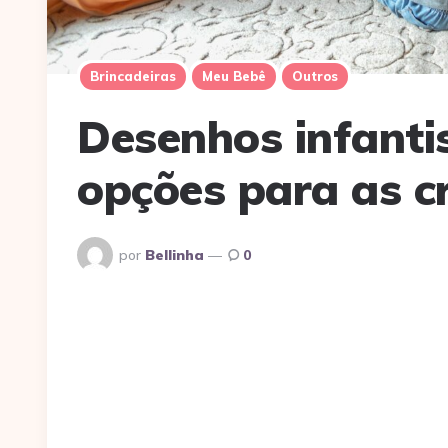
Brincadeiras
Meu Bebê
Outros
Desenhos infanti
opções para as c
Postado
por
Bellinha
0
Por