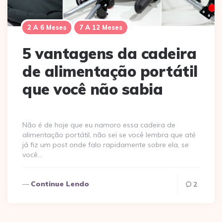
2 A 6 Meses
7 A 12 Meses
5 vantagens da cadeira
de alimentação portátil
que você não sabia
Não é de hoje que eu namoro essa cadeira de
alimentação portátil, não sei se você lembra que até
já fiz um post onde falo rapidamente sobre ela, se
você…
Continue Lendo
2