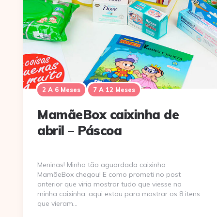
2 A 6 Meses
7 A 12 Meses
MamãeBox caixinha de
abril – Páscoa
Meninas! Minha tão aguardada caixinha
MamãeBox chegou! E como prometi no post
anterior que viria mostrar tudo que viesse na
minha caixinha, aqui estou para mostrar os 8 itens
que vieram…