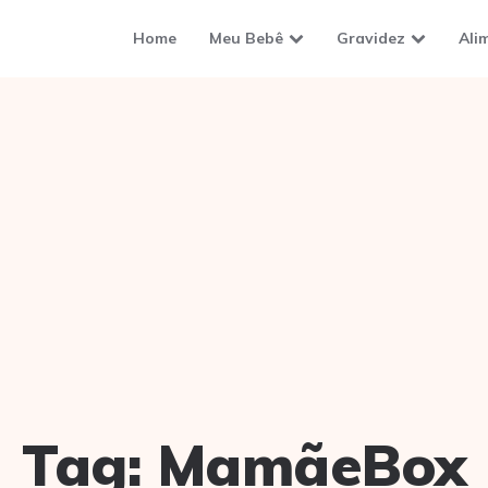
Home
Meu Bebê
Gravidez
Ali
Tag:
MamãeBox