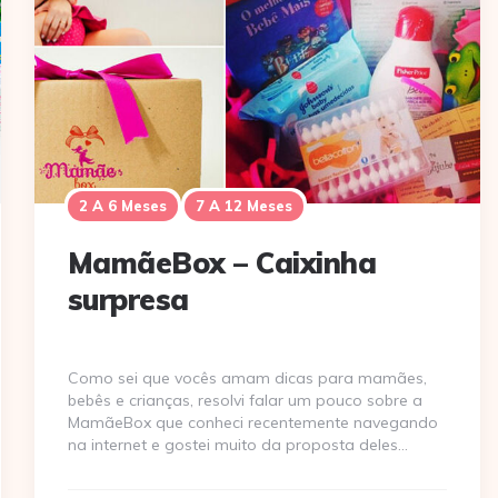
2 A 6 Meses
7 A 12 Meses
MamãeBox – Caixinha
surpresa
Como sei que vocês amam dicas para mamães,
bebês e crianças, resolvi falar um pouco sobre a
MamãeBox que conheci recentemente navegando
na internet e gostei muito da proposta deles…