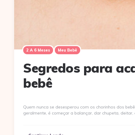
2 A 6 Meses
Meu Bebê
Segredos para ac
bebê
Quem nunca se desesperou com os chorinhos dos bebês?
geralmente, é começar a balançar, dar chupeta, deitar,