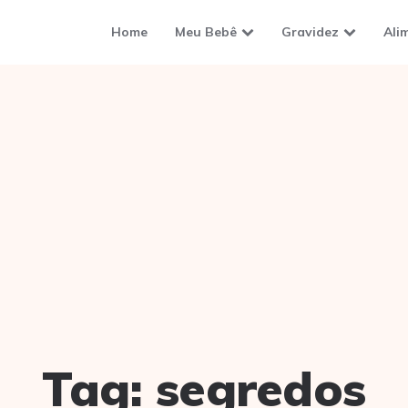
Home
Meu Bebê
Gravidez
Ali
Tag:
segredos