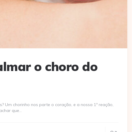
almar o choro do
 Um chorinho nos parte o coração, e a nossa 1ª reação,
 achar que…