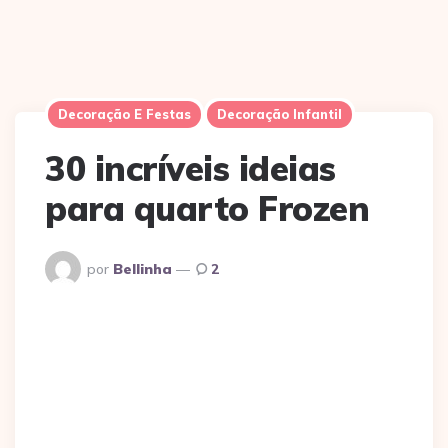
Decoração E Festas
Decoração Infantil
30 incríveis ideias
para quarto Frozen
Postado
por
Bellinha
2
Por