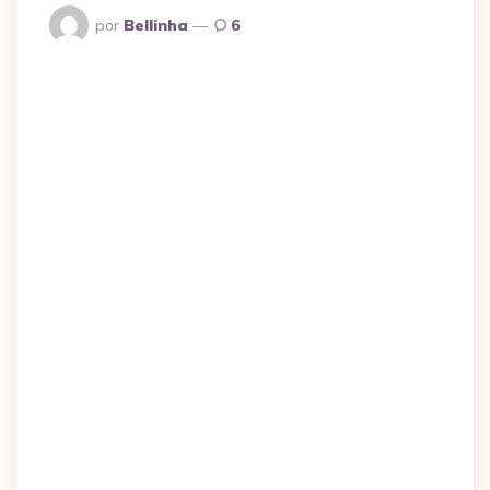
Postado
por
Bellinha
6
Por