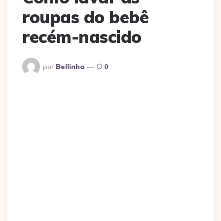
roupas do bebê
recém-nascido
Postado
por
Bellinha
0
Por