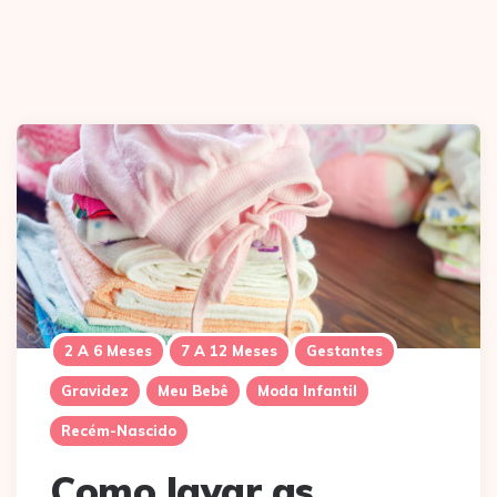
2 A 6 Meses
7 A 12 Meses
Gestantes
Gravidez
Meu Bebê
Moda Infantil
Recém-Nascido
Como lavar as