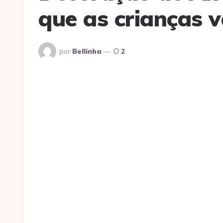
que as crianças 
Postado
por
Bellinha
2
Por