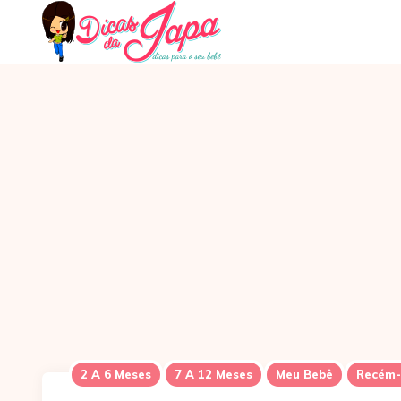
2 A 6 Meses
7 A 12 Meses
Meu Bebê
Recém-