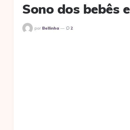
Sono dos bebês e
Postado
por
Bellinha
2
Por