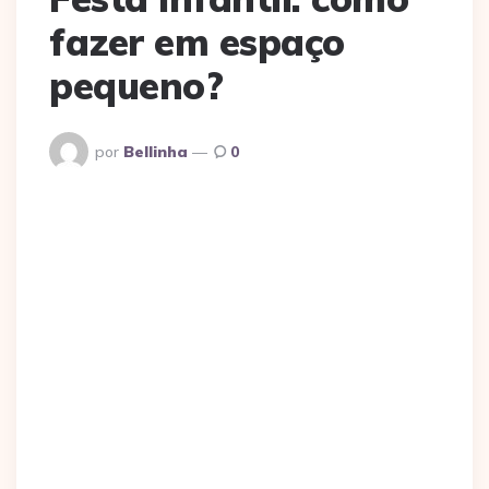
fazer em espaço
pequeno?
Postado
por
Bellinha
0
Por